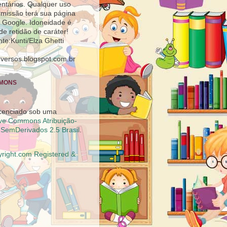
ntários. Qualquer uso
missão terá sua página
 Google. Idoneidade é
 de retidão de caráter!
nte:Kunti/Elza Ghetti
mversos.blogspot.com.br
MMONS
licenciado sob uma
ive Commons Atribuição-
SemDerivados 2.5 Brasil
.