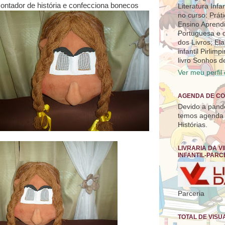
ontador de história e confecciona bonecos
Literatura Inf
no curso: Prát
Ensino Aprend
Portuguesa e d
dos Livros; Elas
infantil Pirlim
livro Sonhos d
Ver meu perfil
AGENDA DE CO
Devido a pand
temos agenda 
Histórias.
LIVRARIA DA V
INFANTIL-PARC
Parceria
TOTAL DE VISU