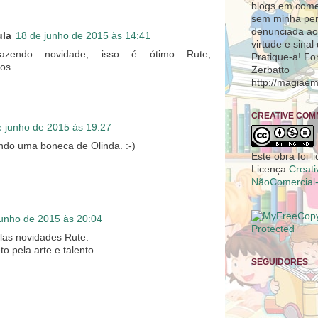
blogs em come
sem minha per
denunciada ao
ula
18 de junho de 2015 às 14:41
virtude e sinal
azendo novidade, isso é ótimo Rute,
Pratique-a! Fo
ços
Zerbatto
http://magiae
CREATIVE CO
e junho de 2015 às 19:27
endo uma boneca de Olinda. :-)
Este obra foi 
Licença
Creat
NãoComercial-
junho de 2015 às 20:04
as novidades Rute.
o pela arte e talento
SEGUIDORES