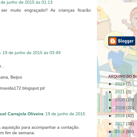
 de junho de 2015 às 01:13
ser muito engraçado!! As crianças ficarão
a
19 de junho de 2015 às 03:49
...
ARQUIVO DO B
ana, Beijos
►
2023
(2)
umavida172.blogspot.pt/
►
2021
(3)
►
2020
(19)
►
2019
(20)
el Carrajola Oliveira
19 de junho de 2015
►
2018
(42)
►
2017
(35)
a aquisição para acompanhar a contação.
►
2016
(69)
m fim de semana.