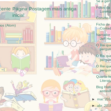
Se a gent
Fotos da 
cente
Página
Postagem mais antiga
Lorena
inicial
Convite-L
Ficha de
ios (Atom)
Contado
Narrador 
Jeff H
O Rei qu
pergun
O Rei qu
pergunt
O Rei qu
pergunt
Quarta-f
Literat
Blog Hist
entrevi
►
mai. 20
►
abr. 20