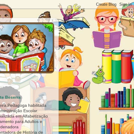
te Beserra
eira,Pedagoga habilitada
ministração Escolar.
ializada em Alfabetização
ramento para Adultos e
rdenadora
ntadora de História de