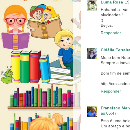
Luma Rosa
19
Hahahaha Vai 
alucinadas!!
:)
Beijus,
Responder
Cidália Ferreir
Muito bem Rute
Sempre a inovar
Bom fim de sem
http://coisasde
Responder
Francisco Manu
às 05:47
Esta é uma bel
Um abraço e bo