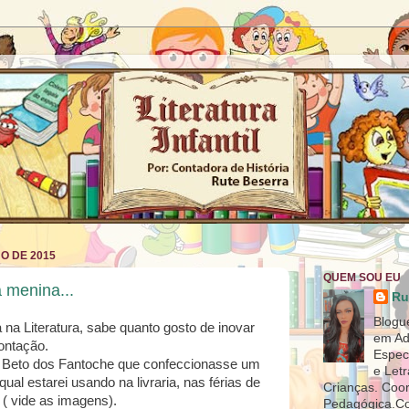
HO DE 2015
QUEM SOU EU
 menina...
Ru
Blogu
 Literatura, sabe quanto gosto de inovar
em Ad
ontação.
Espec
o Beto dos Fantoche que confeccionasse um
e Let
al estarei usando na livraria, nas férias de
Crianças. Coo
. ( vide as imagens).
Pedagógica.Co