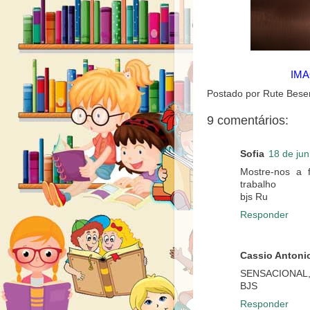
IMA
Postado por
Rute Bese
9 comentários:
Sofia
18 de ju
Mostre-nos a 
trabalho
bjs Ru
Responder
Cassio Antoni
SENSACIONAL,
BJS
Responder