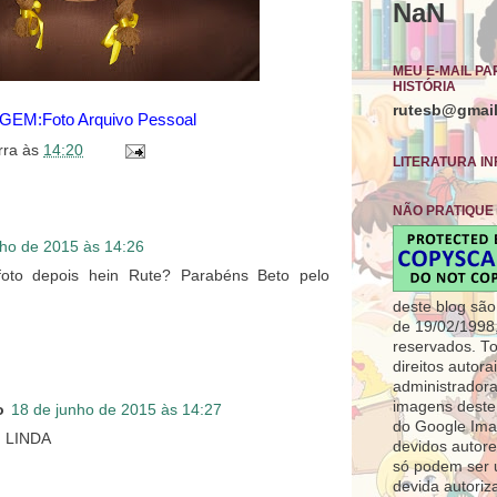
NaN
MEU E-MAIL P
HISTÓRIA
rutesb@gmai
GEM:Foto Arquivo Pessoal
rra
às
14:20
LITERATURA IN
NÃO PRATIQUE
nho de 2015 às 14:26
foto depois hein Rute? Parabéns Beto pelo
deste blog são
de 19/02/1998,
reservados. T
direitos autor
administradora
imagens deste 
o
18 de junho de 2015 às 14:27
do Google Ima
 LINDA
devidos autore
só podem ser 
devida autori