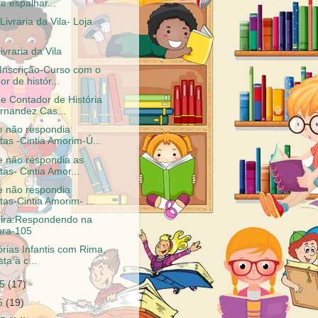
e espalhar...
Livraria da Vila- Loja
ivraria da Vila
 Inscrição-Curso com o
r de histór...
e Contador de História
ernandez Cas...
e não respondia
tas -Cintia Amorim-Ú...
e não respondia as
as- Cintia Amor...
e não respondia
as-Cintia Amorim- ...
eira:Respondendo na
ura-105
órias Infantis com Rima,
sta a c...
15
(17)
15
(19)