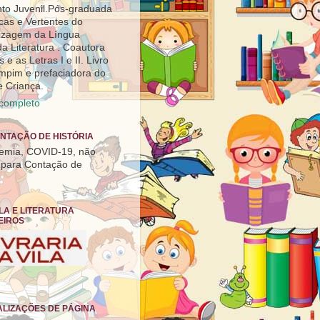
anto Juvenil.Pós-graduada
icas e Vertentes do
izagem da Língua
a Literatura . Coautora
 e as Letras I e II. Livro
pimpim e prefaciadora do
e Criança.
 completo
NTAÇÃO DE HISTÓRIA
emia, COVID-19, não
para Contação de
ILA E LITERATURA
EIROS
ALIZAÇÕES DE PÁGINA