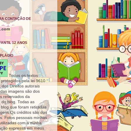
ARA CONTAÇÃO DE
l.com
FANTIL 12 ANOS
 PLÁGIO
Todos os textos
 protegidos pela lei 9610
 dos Direitos autorais
odas imagens são dos
ais reservados da
 do blog. Todas as
blog que foram retiradas
gens.Os créditos são dos
s. Fotos pessoais minhas
utilizadas com a minha
zação expressa em meus