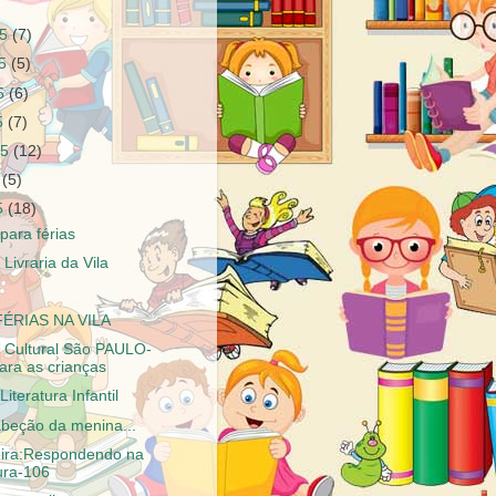
15
(7)
15
(5)
15
(6)
15
(7)
15
(12)
5
(5)
15
(18)
para férias
 Livraria da Vila
FÉRIAS NA VILA
a Cultural São PAULO-
ara as crianças
iteratura Infantil
abeção da menina...
eira:Respondendo na
ura-106