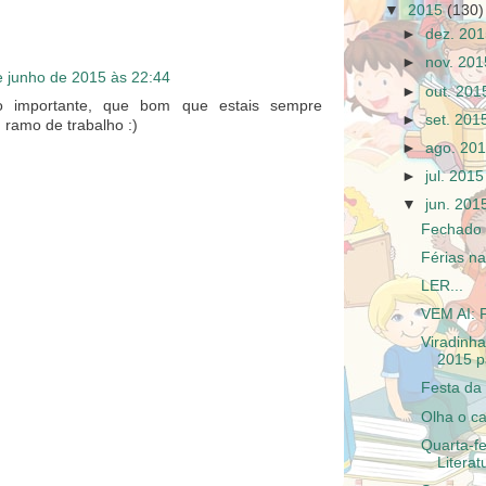
▼
2015
(130)
►
dez. 20
►
nov. 20
e junho de 2015 às 22:44
►
out. 20
o importante, que bom que estais sempre
►
set. 20
 ramo de trabalho :)
►
ago. 20
►
jul. 201
▼
jun. 20
Fechado 
Férias na
LER...
VEM AI: 
Viradinh
2015 p
Festa da L
Olha o c
Quarta-f
Literat